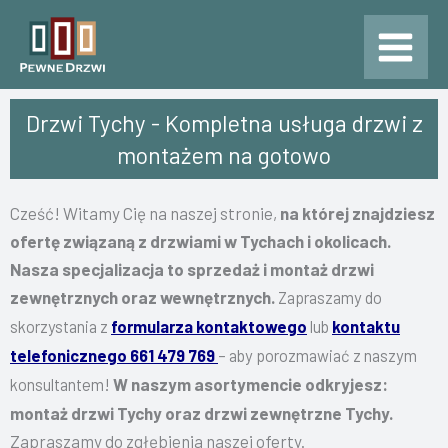
Przejdź
do
treści
Drzwi Tychy - Kompletna usługa drzwi z
montażem na gotowo
Cześć! Witamy Cię na naszej stronie,
na której znajdziesz
ofertę związaną z drzwiami w Tychach i okolicach.
Nasza specjalizacja to sprzedaż i montaż drzwi
zewnętrznych oraz wewnętrznych.
Zapraszamy do
skorzystania z
formularza kontaktowego
lub
kontaktu
telefonicznego 661 479 769
– aby porozmawiać z naszym
W naszym asortymencie odkryjesz:
konsultantem!
montaż drzwi Tychy oraz drzwi zewnętrzne Tychy.
Zapraszamy do zgłębienia naszej oferty.