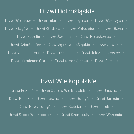
Drzwi Dolnośląśkie
Drzwi Wrocław
Drzwi Lubin
Drzwi Legnica
Drzwi Wałbrzych
Drzwi Głogów
Drzwi Kłodzko
Drzwi Polkowice
Drzwi Oława
Drzwi Strzelin
Drzwi Świdnica
Drzwi Bolesławiec
Drzwi Dzierżoniów
Drzwi Ząbkowice Śląskie
Drzwi Jawor
Drzwi Jelenia Góra
Drzwi Trzebnica
Drzwi Jelcz-Laskowice
Drzwi Kamienna Góra
Drzwi Środa Śląska
Drzwi Oleśnica
Drzwi Wielkopolskie
Drzwi Poznań
Drzwi Ostrów Wielkopolski
Drzwi Gniezno
Drzwi Kalisz
Drzwi Leszno
Drzwi Gostyń
Drzwi Jarocin
Drzwi Nowy Tomyśl
Drzwi Kościan
Drzwi Turek
Drzwi Środa Wielkopolska
Drzwi Szamotuły
Drzwi Września