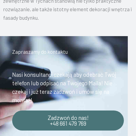
zewnętrzne w Tychach stanowią nie tylko praktyczne
rozwiązanie, ale także istotny element dekoracji wnętrza i
fasady budynku.
Zapraszamy do kontaktu
Nasi konsultanci czekają aby odebrać Twój
telefon lub odpisać na Twojego Maila! Nie
czekaj i już teraz zadzwoń i umów się na
montaż!
Zadzwoń do nas!
+48 661 479 769