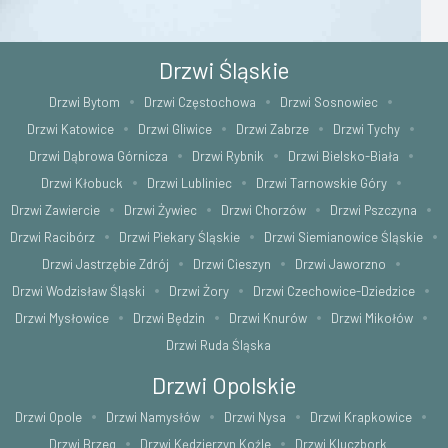
Drzwi Śląskie
Drzwi Bytom
Drzwi Częstochowa
Drzwi Sosnowiec
Drzwi Katowice
Drzwi Gliwice
Drzwi Zabrze
Drzwi Tychy
Drzwi Dąbrowa Górnicza
Drzwi Rybnik
Drzwi Bielsko-Biała
Drzwi Kłobuck
Drzwi Lubliniec
Drzwi Tarnowskie Góry
Drzwi Zawiercie
Drzwi Żywiec
Drzwi Chorzów
Drzwi Pszczyna
Drzwi Racibórz
Drzwi Piekary Śląskie
Drzwi Siemianowice Śląskie
Drzwi Jastrzębie Zdrój
Drzwi Cieszyn
Drzwi Jaworzno
Drzwi Wodzisław Śląski
Drzwi Żory
Drzwi Czechowice-Dziedzice
Drzwi Mysłowice
Drzwi Będzin
Drzwi Knurów
Drzwi Mikołów
Drzwi Ruda Śląska
Drzwi Opolskie
Drzwi Opole
Drzwi Namysłów
Drzwi Nysa
Drzwi Krapkowice
Drzwi Brzeg
Drzwi Kędzierzyn Koźle
Drzwi Kluczbork