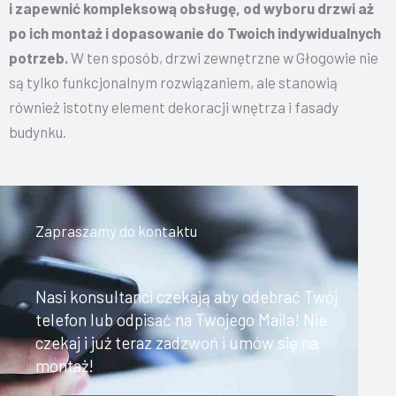
i zapewnić kompleksową obsługę, od wyboru drzwi aż
po ich montaż i dopasowanie do Twoich indywidualnych
potrzeb.
W ten sposób, drzwi zewnętrzne w Głogowie nie
są tylko funkcjonalnym rozwiązaniem, ale stanowią
również istotny element dekoracji wnętrza i fasady
budynku.
Zapraszamy do kontaktu
Nasi konsultanci czekają aby odebrać Twój
telefon lub odpisać na Twojego Maila! Nie
czekaj i już teraz zadzwoń i umów się na
montaż!