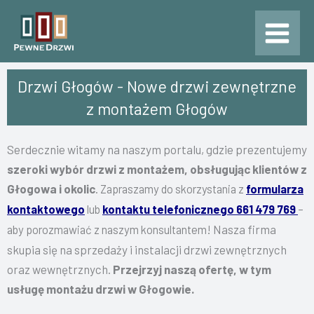
Przejdź
do
treści
Drzwi Głogów - Nowe drzwi zewnętrzne
z montażem Głogów
Serdecznie witamy na naszym portalu, gdzie prezentujemy
szeroki wybór drzwi z montażem, obsługując klientów z
Głogowa i okolic
.
Zapraszamy do skorzystania z
formularza
kontaktowego
lub
kontaktu telefonicznego 661 479 769
–
Nasza firma
aby porozmawiać z naszym konsultantem!
skupia się na sprzedaży i instalacji drzwi zewnętrznych
oraz wewnętrznych.
Przejrzyj naszą ofertę, w tym
usługę montażu drzwi w Głogowie
.