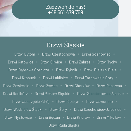
Zadzwoń do nas!
+48 661 479 769
Drzwi Śląskie
Drzwi Bytom
Drzwi Częstochowa
Drzwi Sosnowiec
Drzwi Katowice
Drzwi Gliwice
Drzwi Zabrze
Drzwi Tychy
Drzwi Dąbrowa Górnicza
Drzwi Rybnik
Drzwi Bielsko-Biała
Drzwi Kłobuck
Drzwi Lubliniec
Drzwi Tarnowskie Góry
Drzwi Zawiercie
Drzwi Żywiec
Drzwi Chorzów
Drzwi Pszczyna
Drzwi Racibórz
Drzwi Piekary Śląskie
Drzwi Siemianowice Śląskie
Drzwi Jastrzębie Zdrój
Drzwi Cieszyn
Drzwi Jaworzno
Drzwi Wodzisław Śląski
Drzwi Żory
Drzwi Czechowice-Dziedzice
Drzwi Mysłowice
Drzwi Będzin
Drzwi Knurów
Drzwi Mikołów
Drzwi Ruda Śląska