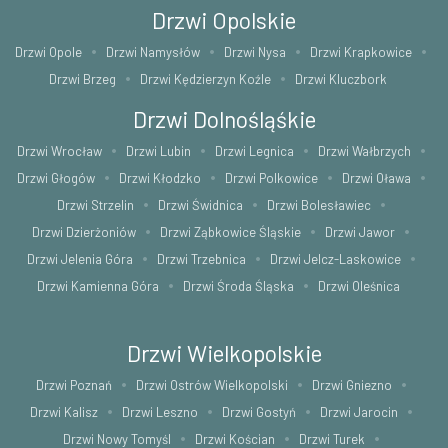
Drzwi Opolskie
Drzwi Opole
Drzwi Namysłów
Drzwi Nysa
Drzwi Krapkowice
Drzwi Brzeg
Drzwi Kędzierzyn Koźle
Drzwi Kluczbork
Drzwi Dolnośląśkie
Drzwi Wrocław
Drzwi Lubin
Drzwi Legnica
Drzwi Wałbrzych
Drzwi Głogów
Drzwi Kłodzko
Drzwi Polkowice
Drzwi Oława
Drzwi Strzelin
Drzwi Świdnica
Drzwi Bolesławiec
Drzwi Dzierżoniów
Drzwi Ząbkowice Śląskie
Drzwi Jawor
Drzwi Jelenia Góra
Drzwi Trzebnica
Drzwi Jelcz-Laskowice
Drzwi Kamienna Góra
Drzwi Środa Śląska
Drzwi Oleśnica
Drzwi Wielkopolskie
Drzwi Poznań
Drzwi Ostrów Wielkopolski
Drzwi Gniezno
Drzwi Kalisz
Drzwi Leszno
Drzwi Gostyń
Drzwi Jarocin
Drzwi Nowy Tomyśl
Drzwi Kościan
Drzwi Turek