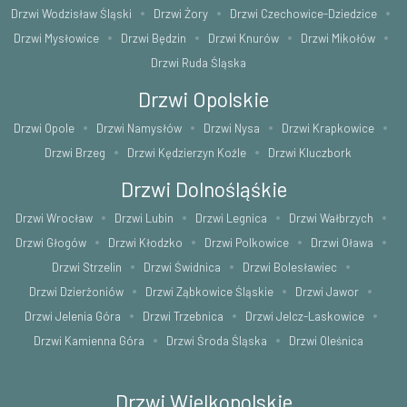
Drzwi Wodzisław Śląski
Drzwi Żory
Drzwi Czechowice-Dziedzice
Drzwi Mysłowice
Drzwi Będzin
Drzwi Knurów
Drzwi Mikołów
Drzwi Ruda Śląska
Drzwi Opolskie
Drzwi Opole
Drzwi Namysłów
Drzwi Nysa
Drzwi Krapkowice
Drzwi Brzeg
Drzwi Kędzierzyn Koźle
Drzwi Kluczbork
Drzwi Dolnośląśkie
Drzwi Wrocław
Drzwi Lubin
Drzwi Legnica
Drzwi Wałbrzych
Drzwi Głogów
Drzwi Kłodzko
Drzwi Polkowice
Drzwi Oława
Drzwi Strzelin
Drzwi Świdnica
Drzwi Bolesławiec
Drzwi Dzierżoniów
Drzwi Ząbkowice Śląskie
Drzwi Jawor
Drzwi Jelenia Góra
Drzwi Trzebnica
Drzwi Jelcz-Laskowice
Drzwi Kamienna Góra
Drzwi Środa Śląska
Drzwi Oleśnica
Drzwi Wielkopolskie