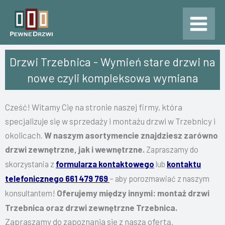
Przejdź
do
treści
Drzwi Trzebnica - Wymień stare drzwi na
nowe czyli kompleksowa wymiana
Cześć! Witamy Cię na stronie naszej firmy, która
specjalizuje się w sprzedaży i montażu drzwi w Trzebnicy i
okolicach.
W naszym asortymencie znajdziesz zarówno
drzwi zewnętrzne, jak i wewnętrzne.
Zapraszamy do
skorzystania z
formularza kontaktowego
lub
kontaktu
telefonicznego 661 479 769
– aby porozmawiać z naszym
Oferujemy między innymi: montaż drzwi
konsultantem!
Trzebnica oraz drzwi zewnętrzne Trzebnica.
Zapraszamy do zapoznania się z naszą ofertą.