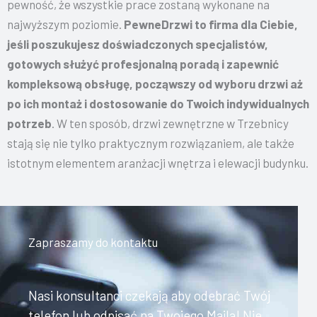
pewność, że wszystkie prace zostaną wykonane na
najwyższym poziomie.
PewneDrzwi to firma dla Ciebie,
jeśli poszukujesz doświadczonych specjalistów,
gotowych służyć profesjonalną poradą i zapewnić
kompleksową obsługę, począwszy od wyboru drzwi aż
po ich montaż i dostosowanie do Twoich indywidualnych
potrzeb
. W ten sposób, drzwi zewnętrzne w Trzebnicy
stają się nie tylko praktycznym rozwiązaniem, ale także
istotnym elementem aranżacji wnętrza i elewacji budynku.
Zapraszamy do kontaktu
Nasi konsultanci czekają aby odebrać Twój
telefon lub odpisać na Twojego Maila! Nie