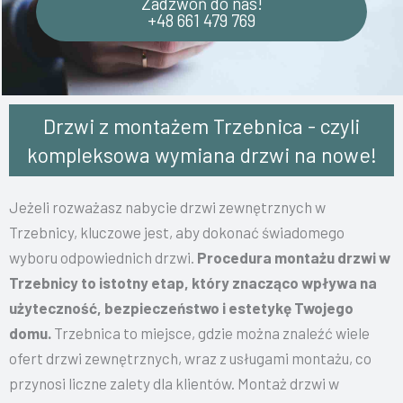
Zadzwoń do nas!
+48 661 479 769
Drzwi z montażem Trzebnica - czyli
kompleksowa wymiana drzwi na nowe!
Jeżeli rozważasz nabycie drzwi zewnętrznych w
Trzebnicy, kluczowe jest, aby dokonać świadomego
wyboru odpowiednich drzwi.
Procedura montażu drzwi w
Trzebnicy to istotny etap, który znacząco wpływa na
użyteczność, bezpieczeństwo i estetykę Twojego
domu.
Trzebnica to miejsce, gdzie można znaleźć wiele
ofert drzwi zewnętrznych, wraz z usługami montażu, co
przynosi liczne zalety dla klientów.
Montaż drzwi w