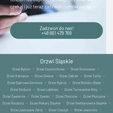
czekaj i już teraz zadzwoń i umów się na
montaż!
Zadzwoń do nas!
+48 661 479 769
Drzwi Śląskie
Drzwi Bytom
Drzwi Częstochowa
Drzwi Sosnowiec
Drzwi Katowice
Drzwi Gliwice
Drzwi Zabrze
Drzwi Tychy
Drzwi Dąbrowa Górnicza
Drzwi Rybnik
Drzwi Bielsko-Biała
Drzwi Kłobuck
Drzwi Lubliniec
Drzwi Tarnowskie Góry
Drzwi Zawiercie
Drzwi Żywiec
Drzwi Chorzów
Drzwi Pszczyna
Drzwi Racibórz
Drzwi Piekary Śląskie
Drzwi Siemianowice Śląskie
Drzwi Jastrzębie Zdrój
Drzwi Cieszyn
Drzwi Jaworzno