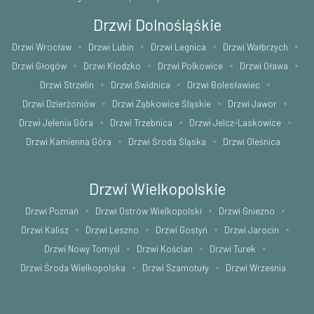
Drzwi Dolnośląśkie
Drzwi Wrocław
Drzwi Lubin
Drzwi Legnica
Drzwi Wałbrzych
Drzwi Głogów
Drzwi Kłodzko
Drzwi Polkowice
Drzwi Oława
Drzwi Strzelin
Drzwi Świdnica
Drzwi Bolesławiec
Drzwi Dzierżoniów
Drzwi Ząbkowice Śląskie
Drzwi Jawor
Drzwi Jelenia Góra
Drzwi Trzebnica
Drzwi Jelcz-Laskowice
Drzwi Kamienna Góra
Drzwi Środa Śląska
Drzwi Oleśnica
Drzwi Wielkopolskie
Drzwi Poznań
Drzwi Ostrów Wielkopolski
Drzwi Gniezno
Drzwi Kalisz
Drzwi Leszno
Drzwi Gostyń
Drzwi Jarocin
Drzwi Nowy Tomyśl
Drzwi Kościan
Drzwi Turek
Drzwi Środa Wielkopolska
Drzwi Szamotuły
Drzwi Września