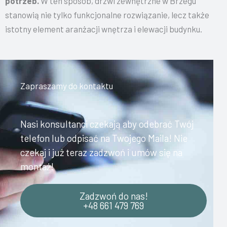
potrzeb.
W ten sposób, drzwi zewnętrzne w Brzegu
stanowią nie tylko funkcjonalne rozwiązanie, lecz także
istotny element aranżacji wnętrza i elewacji budynku.
Zapraszamy do kontaktu
Nasi konsultanci czekają aby odebrać Twój
telefon lub odpisać na Twojego Maila! Nie
czekaj i już teraz zadzwoń i umów się na
montaż!
Zadzwoń do nas!
+48 661 479 769