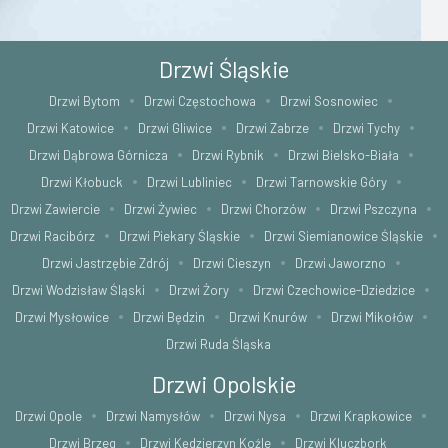
Drzwi Śląskie
Drzwi Bytom
Drzwi Częstochowa
Drzwi Sosnowiec
Drzwi Katowice
Drzwi Gliwice
Drzwi Zabrze
Drzwi Tychy
Drzwi Dąbrowa Górnicza
Drzwi Rybnik
Drzwi Bielsko-Biała
Drzwi Kłobuck
Drzwi Lubliniec
Drzwi Tarnowskie Góry
Drzwi Zawiercie
Drzwi Żywiec
Drzwi Chorzów
Drzwi Pszczyna
Drzwi Racibórz
Drzwi Piekary Śląskie
Drzwi Siemianowice Śląskie
Drzwi Jastrzębie Zdrój
Drzwi Cieszyn
Drzwi Jaworzno
Drzwi Wodzisław Śląski
Drzwi Żory
Drzwi Czechowice-Dziedzice
Drzwi Mysłowice
Drzwi Będzin
Drzwi Knurów
Drzwi Mikołów
Drzwi Ruda Śląska
Drzwi Opolskie
Drzwi Opole
Drzwi Namysłów
Drzwi Nysa
Drzwi Krapkowice
Drzwi Brzeg
Drzwi Kędzierzyn Koźle
Drzwi Kluczbork