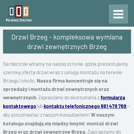
Przejdź
do
treści
Drzwi Brzeg - kompleksowa wymiana
drzwi zewnętrznych Brzeg
Serdecznie witamy na naszej stronie, gdzie prezentujemy
szeroką ofertę drzwi wraz z usługą montażu na terenie
Brzegu i okolic.
Nasza firma koncentruje się na
sprzedaży i montażu drzwi zewnętrznych oraz
wewnętrznych.
Zapraszamy do skorzystania z
formularza
kontaktowego
lub
kontaktu telefonicznego 661 479 769
–
W naszym
aby porozmawiać z naszym konsultantem!
katalogu znajdują się między innymi: montaż drzwi
Brzeg oraz drzwi zewnętrzne Brzeg.
Zapraszamy do