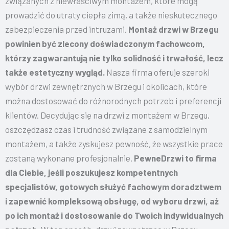
związanych z niewłaściwym montażem, które mogą
prowadzić do utraty ciepła zimą, a także nieskutecznego
zabezpieczenia przed intruzami.
Montaż drzwi w Brzegu
powinien być zlecony doświadczonym fachowcom,
którzy zagwarantują nie tylko solidność i trwałość, lecz
także estetyczny wygląd.
Nasza firma oferuje szeroki
wybór drzwi zewnętrznych w Brzegu i okolicach, które
można dostosować do różnorodnych potrzeb i preferencji
klientów. Decydując się na drzwi z montażem w Brzegu,
oszczędzasz czas i trudność związane z samodzielnym
montażem, a także zyskujesz pewność, że wszystkie prace
zostaną wykonane profesjonalnie.
PewneDrzwi to firma
dla Ciebie, jeśli poszukujesz kompetentnych
specjalistów, gotowych służyć fachowym doradztwem
i zapewnić kompleksową obsługę, od wyboru drzwi, aż
po ich montaż i dostosowanie do Twoich indywidualnych