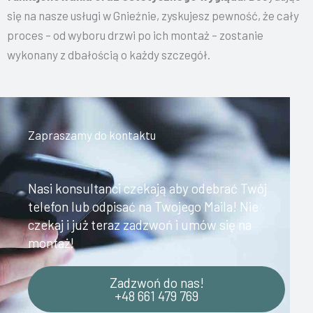
się na nasze usługi w Gnieźnie, zyskujesz pewność, że cały
proces – od wyboru drzwi po ich montaż – zostanie
wykonany z dbałością o każdy szczegół.
Zapraszamy do kontaktu
Nasi konsultanci czekają aby odebrać Twój
telefon lub odpisać na Twojego Maila! Nie
czekaj i już teraz zadzwoń i umów się na
montaż!
Zadzwoń do nas!
+48 661 479 769