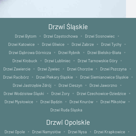
Drzwi Śląskie
Drzwi Bytom
Drzwi Częstochowa
Drzwi Sosnowiec
Drzwi Katowice
Drzwi Gliwice
Drzwi Zabrze
Drzwi Tychy
Drzwi Dąbrowa Górnicza
Drzwi Rybnik
Drzwi Bielsko-Biała
Drzwi Kłobuck
Drzwi Lubliniec
Drzwi Tarnowskie Góry
Drzwi Zawiercie
Drzwi Żywiec
Drzwi Chorzów
Drzwi Pszczyna
Drzwi Racibórz
Drzwi Piekary Śląskie
Drzwi Siemianowice Śląskie
Drzwi Jastrzębie Zdrój
Drzwi Cieszyn
Drzwi Jaworzno
Drzwi Wodzisław Śląski
Drzwi Żory
Drzwi Czechowice-Dziedzice
Drzwi Mysłowice
Drzwi Będzin
Drzwi Knurów
Drzwi Mikołów
Drzwi Ruda Śląska
Drzwi Opolskie
Drzwi Opole
Drzwi Namysłów
Drzwi Nysa
Drzwi Krapkowice