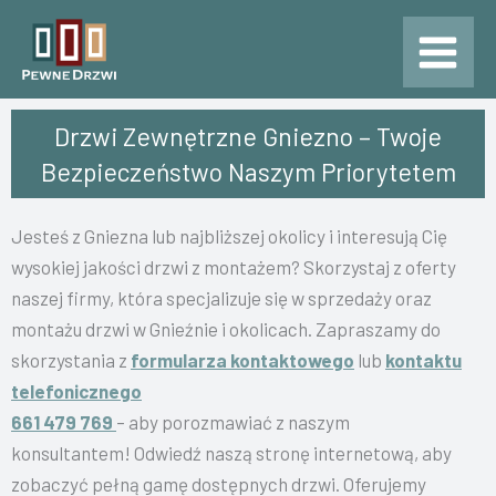
Przejdź
do
treści
Drzwi Zewnętrzne Gniezno – Twoje
Bezpieczeństwo Naszym Priorytetem
Jesteś z Gniezna lub najbliższej okolicy i interesują Cię
wysokiej jakości drzwi z montażem? Skorzystaj z oferty
naszej firmy, która specjalizuje się w sprzedaży oraz
montażu drzwi w Gnieźnie i okolicach.
Zapraszamy do
skorzystania z
formularza kontaktowego
lub
kontaktu
telefonicznego
661 479 769
– aby porozmawiać z naszym
konsultantem! Odwiedź naszą stronę internetową, aby
zobaczyć pełną gamę dostępnych drzwi. Oferujemy