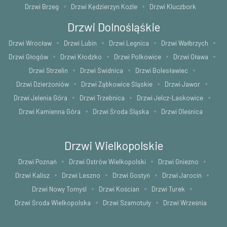
Drzwi Brzeg
Drzwi Kędzierzyn Koźle
Drzwi Kluczbork
Drzwi Dolnośląśkie
Drzwi Wrocław
Drzwi Lubin
Drzwi Legnica
Drzwi Wałbrzych
Drzwi Głogów
Drzwi Kłodzko
Drzwi Polkowice
Drzwi Oława
Drzwi Strzelin
Drzwi Świdnica
Drzwi Bolesławiec
Drzwi Dzierżoniów
Drzwi Ząbkowice Śląskie
Drzwi Jawor
Drzwi Jelenia Góra
Drzwi Trzebnica
Drzwi Jelcz-Laskowice
Drzwi Kamienna Góra
Drzwi Środa Śląska
Drzwi Oleśnica
Drzwi Wielkopolskie
Drzwi Poznań
Drzwi Ostrów Wielkopolski
Drzwi Gniezno
Drzwi Kalisz
Drzwi Leszno
Drzwi Gostyń
Drzwi Jarocin
Drzwi Nowy Tomyśl
Drzwi Kościan
Drzwi Turek
Drzwi Środa Wielkopolska
Drzwi Szamotuły
Drzwi Września